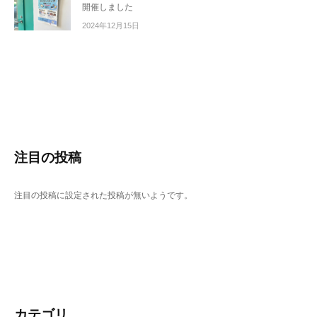
制
開催しました
作
2024年12月15日
、
イ
ラ
ス
ト
制
作
注目の投稿
や
V
注目の投稿に設定された投稿が無いようです。
t
u
b
e
r
制
作
カテゴリ