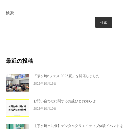
社
。
検索
L
i
検索
v
e
2
D
ア
最近の投稿
ニ
メ
『茅ヶ崎eフェス 2025夏』を開催しました
ー
2025年10月16日
シ
ョ
お問い合わせに関するお詫びとお知らせ
ン
や
2025年10月10日
動
画
【茅ヶ崎市共催】デジタルクリエイティブ体験イベントを