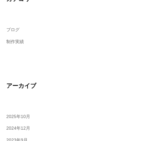
な
ど
サ
ブ
ブログ
カ
ル
制作実績
チ
ャ
ー
に
関
アーカイブ
わ
る
ク
リ
2025年10月
エ
イ
2024年12月
テ
2023年9月