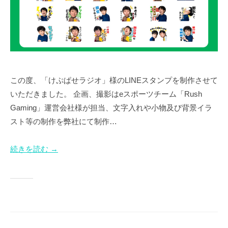
化
し
た
湘
南
に
あ
この度、「けぷぱせラジオ」様のLINEスタンプを制作させて
る
いただきました。 企画、撮影はeスポーツチーム「Rush
ク
Gaming」運営会社様が担当、文字入れや小物及び背景イラ
リ
スト等の制作を弊社にて制作…
エ
イ
続きを読む →
テ
ィ
ブ
制
作
会