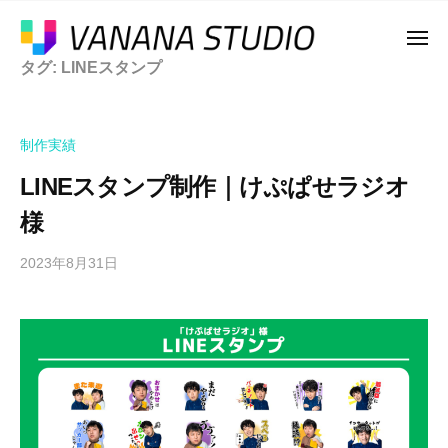
ー
コ
a
ン
メ
n
ニ
テ
タグ:
LINEスタンプ
a
ュ
V
ア
ー
n
ン
a
ニ
a
ツ
メ
n
S
制作実績
へ
や
a
t
ス
ゲ
LINEスタンプ制作｜けぷぱせラジオ
n
u
ー
キ
a
d
様
ム
ッ
i
S
、
プ
o
2023年8月31日
b
t
e
y
u
ス
K
d
ポ
O
ー
i
K
ツ
o
I
に
特