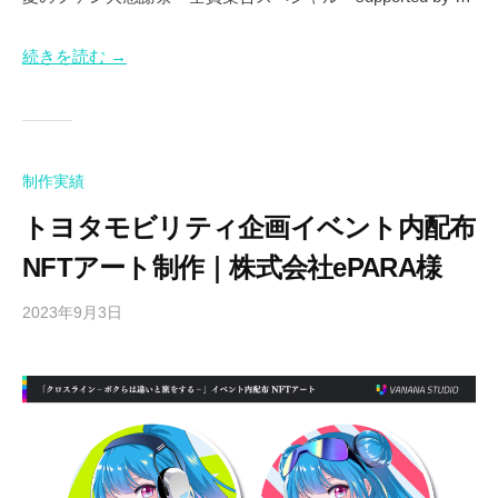
制
作
続きを読む →
、
イ
ラ
ス
ト
制作実績
制
トヨタモビリティ企画イベント内配布
作
や
NFTアート制作｜株式会社ePARA様
V
t
2023年9月3日
b
u
y
K
b
O
e
K
r
I
制
作