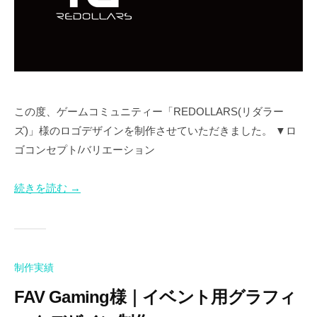
化
し
た
湘
南
に
あ
この度、ゲームコミュニティー「REDOLLARS(リダラー
る
ズ)」様のロゴデザインを制作させていただきました。 ▼ロ
ク
ゴコンセプト/バリエーション
リ
エ
続きを読む →
イ
テ
ィ
ブ
制
制作実績
作
FAV Gaming様｜イベント用グラフィ
会