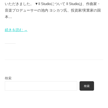
お
いただきました。 ▼Il Studioについて Il Studioは、作曲家・
り
音楽プロデューサーの池内 ヨシカツ氏、投資家/実業家の国
ま
本…
す
。
続きを読む →
検索
検索