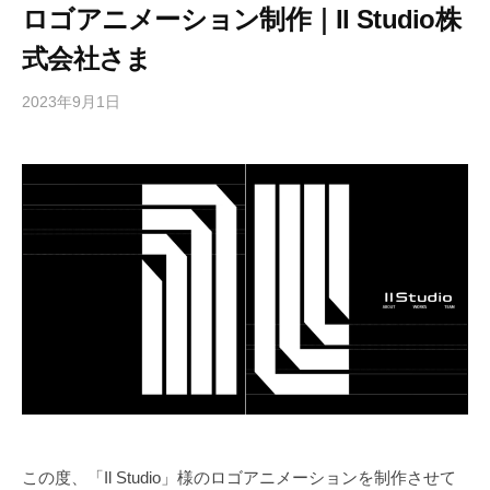
ィ
ロゴアニメーション制作｜Il Studio株
ブ
式会社さま
制
作
2023年9月1日
b
に
y
幅
K
広
O
く
K
対
I
応
さ
せ
て
い
た
だ
い
て
この度、「Il Studio」様のロゴアニメーションを制作させて