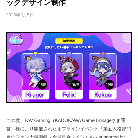
ックデザイン制作
社
。
2023年9月5日
b
L
y
i
K
v
O
e
K
2
I
D
ア
ニ
メ
ー
シ
ョ
ン
や
この度、FAV Gaming（KADOKAWA Game Linkageさま運
動
営）様により開催されたオフラインイベント「第五人格部門
画
夏のファン大感謝祭～全員集合スペシャル～supported by …