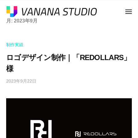
ー
コ
a
ン
メ
n
ニ
テ
月:
2023年9月
a
ュ
V
ア
ー
n
ン
a
ニ
a
ツ
メ
n
S
制作実績
へ
や
a
t
ス
ゲ
ロゴデザイン制作｜「REDOLLARS」
n
u
ー
キ
a
d
様
ム
ッ
i
S
、
プ
o
2023年9月22日
b
t
e
y
u
ス
K
d
ポ
O
ー
i
K
ツ
o
I
に
特