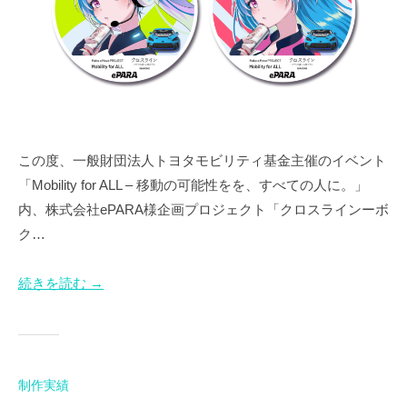
な
ど
サ
ブ
カ
ル
チ
この度、一般財団法人トヨタモビリティ基金主催のイベント
ャ
「Mobility for ALL – 移動の可能性をを、すべての人に。」
ー
内、株式会社ePARA様企画プロジェクト「クロスラインーボ
に
ク…
関
わ
る
続きを読む →
ク
リ
エ
イ
制作実績
テ