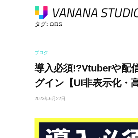
コ
a
ン
n
テ
V
タグ:
OBS
a
ア
ン
n
ニ
a
ツ
a
メ
n
S
へ
や
ブログ
a
t
ス
ゲ
n
導入必須!?Vtuberや
u
キ
ー
a
d
ッ
ム
グイン【UI非表示化・
i
S
、
プ
o
t
e
2023年6月22日
b
u
ス
y
ポ
K
d
ー
O
i
K
ツ
o