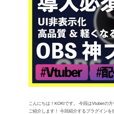
I
に
特
化
し
た
湘
南
に
あ
る
ク
リ
エ
イ
こんにちは！KOKIです。 今回はVtube
テ
ご紹介します！ 今回紹介するプラグインを
ィ