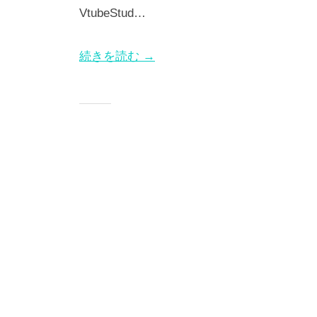
VtubeStud…
ブ
制
続きを読む →
作
会
社
。
L
i
v
e
2
D
ア
ニ
メ